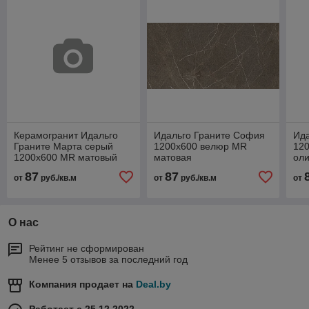
Керамогранит Идальго
Идальго Граните София
Ид
Граните Марта серый
1200х600 велюр MR
120
1200х600 MR матовый
матовая
ол
87
87
от
руб./кв.м
от
руб./кв.м
от
О нас
Рейтинг не сформирован
Менее 5 отзывов за последний год
Компания продает на
Deal.by