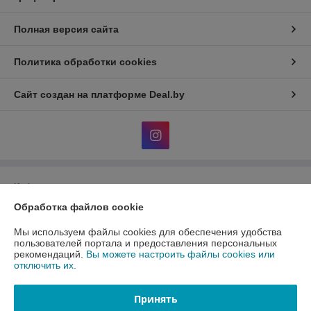
Полная версия сайта
Политика обработки cookies
Сайт создан на платформе Deal.by
Информация для покупателя
Обработка файлов cookie
Юридическое лицо:
Общество с ограниченной ответственность
«АлФеРо»
223017 Минский р-н, а.г.Гатово, ул.Металлургическая, 10А, пом.1-26
Мы используем файлы cookies для обеспечения удобства
пользователей портала и предоставления персональных
Регистрационный номер ЕГР: 691538171
рекомендаций.
Вы можете настроить файлы cookies или
отключить их.
УНП: 691538171
Регистрационный орган: Минский райисполком
Принять