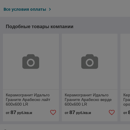
Все условия оплаты
Подобные товары компании
Керамогранит Идальго
Керамогранит Идальго
Кер
Граните Арабеско лайт
Граните Арабеско верде
Гр
600х600 LR
600х600 LR
оро
лаппатированный
лаппатированный
ла
87
87
от
руб./кв.м
от
руб./кв.м
от