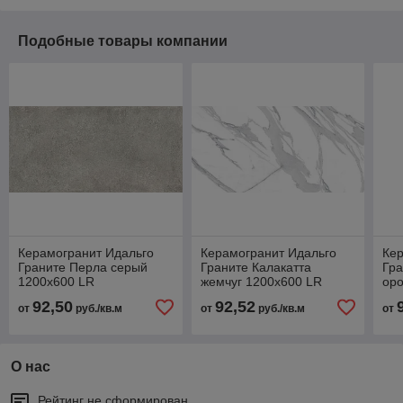
Подобные товары компании
Керамогранит Идальго
Керамогранит Идальго
Кер
Граните Перла серый
Граните Калакатта
Гр
1200х600 LR
жемчуг 1200х600 LR
оро
лаппатированный
лаппатированная
ла
92,50
92,52
от
руб./кв.м
от
руб./кв.м
от
О нас
Рейтинг не сформирован