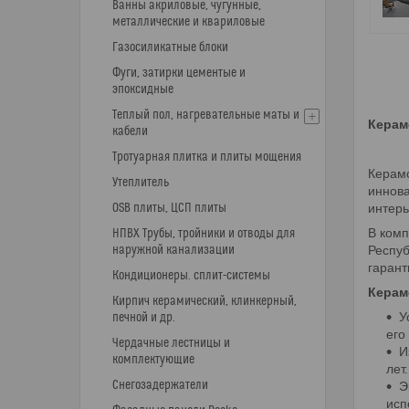
Ванны акриловые, чугунные,
металлические и квариловые
Газосиликатные блоки
Фуги, затирки цементые и
эпоксидные
Теплый пол, нагревательные маты и
Керам
кабели
Тротуарная плитка и плиты мощения
Керамо
Утеплитель
иннова
OSB плиты, ЦСП плиты
интерь
В комп
НПВХ Трубы, тройники и отводы для
наружной канализации
Респуб
гарант
Кондиционеры. сплит-системы
Керам
Кирпич керамический, клинкерный,
У
печной и др.
его
Чердачные лестницы и
И
комплектующие
лет.
Снегозадержатели
Э
исп