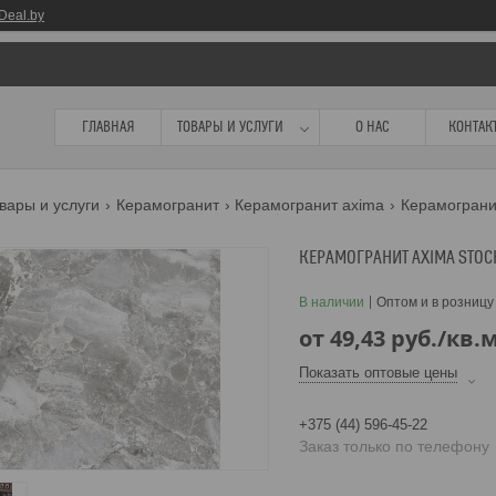
Deal.by
ГЛАВНАЯ
ТОВАРЫ И УСЛУГИ
О НАС
КОНТАК
вары и услуги
Керамогранит
Керамогранит axima
Керамограни
КЕРАМОГРАНИТ AXIMA STOC
В наличии
Оптом и в розницу
от
49,43
руб.
/кв.
Показать оптовые цены
+375 (44) 596-45-22
Заказ только по телефону