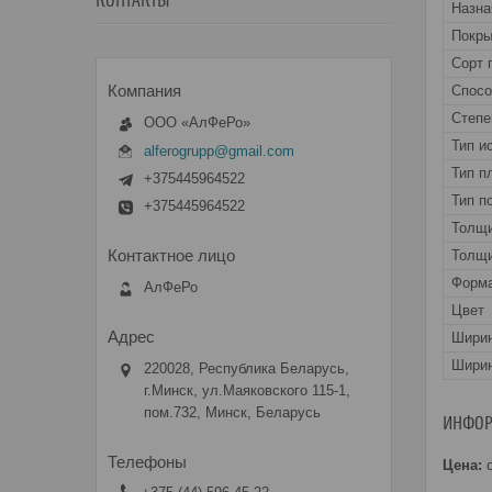
КОНТАКТЫ
Назна
Покры
Сорт 
Спос
Степе
ООО «АлФеРо»
Тип и
alferogrupp@gmail.com
Тип п
+375445964522
Тип п
+375445964522
Толщ
Толщи
Форма
АлФеРо
Цвет
Шири
Ширин
220028, Республика Беларусь,
г.Минск, ул.Маяковского 115-1,
пом.732, Минск, Беларусь
ИНФОР
Цена:
о