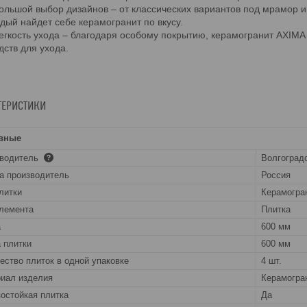
ольшой выбор дизайнов – от классических вариантов под мрамор и
дый найдет себе керамогранит по вкусу.
егкость ухода – благодаря особому покрытию, керамогранит AXIMA 
дств для ухода.
ТЕРИСТИКИ
вные
зводитель
Волгоград
а производитель
Россия
литки
Керамогра
лемента
Плитка
а
600 мм
 плитки
600 мм
ество плиток в одной упаковке
4 шт.
иал изделия
Керамогра
остойкая плитка
Да