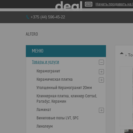
Начать продавать на 
+375 (44) 596-45-22
ALFERO
То
Товары и услуги
Керамогранит
Керамическая плитка
Утолщенный Керамогранит 20мм
Клинкерная плитка, клинкер Cerrad,
Paradyz, Керамин
Ламинат
Виниловые полы LVT, SPC
Линолеум