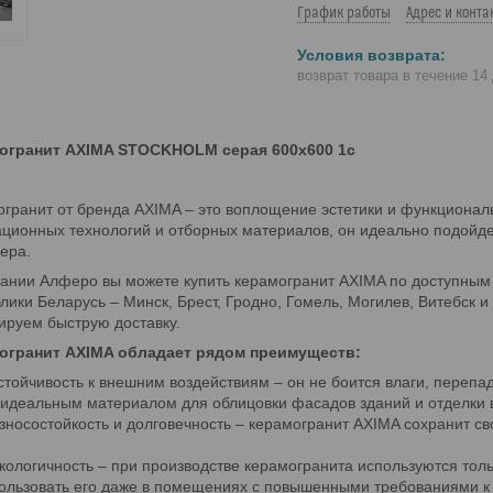
График работы
Адрес и конта
возврат товара в течение 14
огранит AXIMA STOCKHOLM серая 600х600 1с
гранит от бренда AXIMA – это воплощение эстетики и функционал
ционных технологий и отборных материалов, он идеально подойдет
ера.
ании Алферо вы можете купить керамогранит AXIMA по доступным ц
лики Беларусь – Минск, Брест, Гродно, Гомель, Могилев, Витебск 
ируем быструю доставку.
огранит AXIMA обладает рядом преимуществ:
стойчивость к внешним воздействиям – он не боится влаги, перепа
 идеальным материалом для облицовки фасадов зданий и отделки 
зносостойкость и долговечность – керамогранит AXIMA сохранит с
кологичность – при производстве керамогранита используются тол
ользовать его даже в помещениях с повышенными требованиями к 