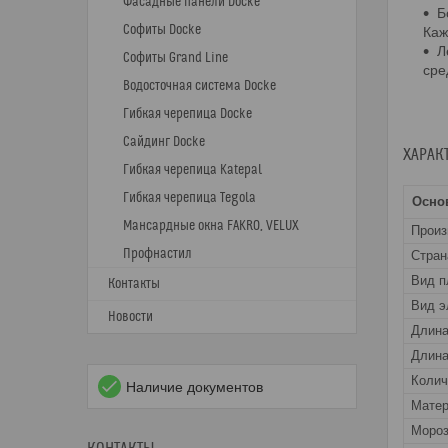
Фасадные панели Docke
Б
Софиты Docke
Каж
Л
Софиты Grand Line
сре
Водосточная система Docke
Гибкая черепица Docke
Сайдинг Docke
ХАРАК
Гибкая черепица Katepal
Гибкая черепица Tegola
Осно
Мансардные окна FAKRO, VELUX
Прои
Профнастил
Стран
Вид п
Контакты
Вид э
Новости
Длин
Длина
Колич
Наличие документов
Матер
Мороз