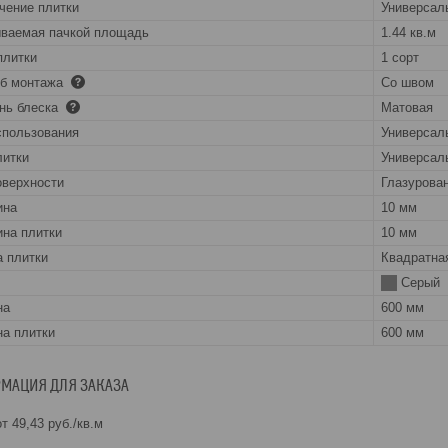
чение плитки
Универсал
ваемая пачкой площадь
1.44 кв.м
плитки
1 сорт
об монтажа
Со швом
нь блеска
Матовая
спользования
Универсал
литки
Универсал
оверхности
Глазурова
ина
10 мм
на плитки
10 мм
 плитки
Квадратна
Серый
на
600 мм
а плитки
600 мм
МАЦИЯ ДЛЯ ЗАКАЗА
т 49,43
руб.
/кв.м