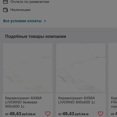
Оплата по реквизитам
Наличными
Все условия оплаты
Подобные товары компании
Керамогранит AXIMA
Керамогранит AXIMA
Ке
LIVORNO бежевая
LIVORNO 600х600 1с
FR
600х600 1с
сер
49,43
49,43
от
руб./кв.м
от
руб./кв.м
от