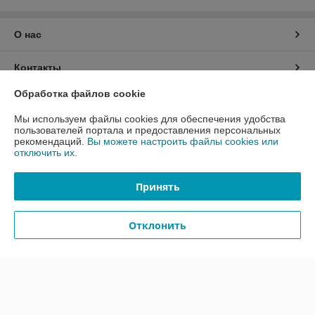
О нас
Контакты
Обработка файлов cookie
Доставка и оплата
Мы используем файлы cookies для обеспечения удобства
пользователей портала и предоставления персональных
График работы
рекомендаций.
Вы можете настроить файлы cookies или
отключить их.
Полная версия сайта
Принять
Политика обработки cookies
Отклонить
Сайт создан на платформе Deal.by