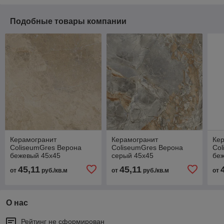
Подобные товары компании
Керамогранит
Керамогранит
Ке
ColiseumGres Верона
ColiseumGres Верона
Col
бежевый 45х45
серый 45х45
бе
45,11
45,11
от
руб./кв.м
от
руб./кв.м
от
О нас
Рейтинг не сформирован