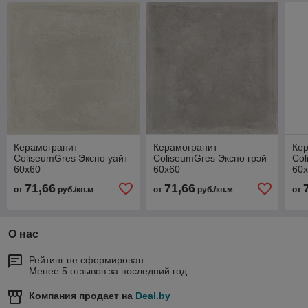
Керамогранит
Керамогранит
Ке
ColiseumGres Экспо уайт
ColiseumGres Экспо грэй
Col
60х60
60х60
60
71,66
71,66
от
руб./кв.м
от
руб./кв.м
от
О нас
Рейтинг не сформирован
Менее 5 отзывов за последний год
Компания продает на
Deal.by