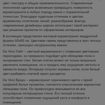
цвет, текстуру и общую привлекательность. Современные
технологии сделали возможным превращать поверхность
керамогранита в любую породу камня с поразительной
точностью. Благодаря чудесным оттенкам и цветам,
кружевному сплетению линий, разнообразию фактур,
современные дизайнеры широко используют такой материал
при решении проектов по оформлению интерьеров.
В коллекции представлен матовый керамогранит квадратной
формы 60х60 см. Цветовая гамма представлена в трех теплых
оттенках, присущих натуральному камню.
Da Vinci Уайт – светлый керамогранит с плавными цветовыми
переходами, он прекрасно подойдет для облицовки пола и
зонирования стен. Белая плитка может не только визуально
увеличить помещение, но и придать ему ощущение чистоты и
свежести вокруг. Интерьер получит игривые нотки, если белый
цвет разбавить плиткой ярких расцветок.
Da Vinci Браун – керамогранит коричневого цвета с яркой
графикой белых прожилок, считается классическим вариантом
облицовки пола. Он превосходно вписывается во все
популярные интерьерные стили. Его теплый оттенок
способствует появлению ощущений уюта и комфорта в
помещении.