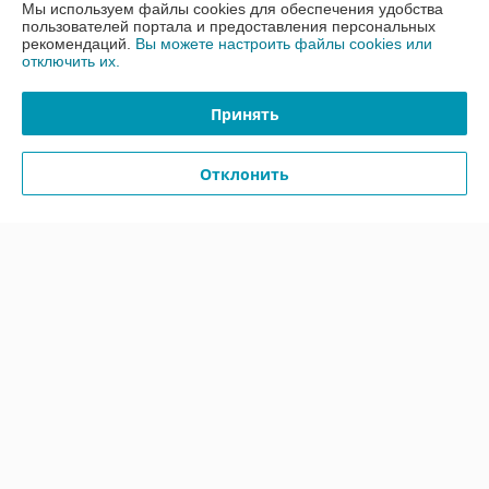
Мы используем файлы cookies для обеспечения удобства
пользователей портала и предоставления персональных
График работы
рекомендаций.
Вы можете настроить файлы cookies или
отключить их.
Полная версия сайта
Принять
Политика обработки cookies
Отклонить
Сайт создан на платформе Deal.by
Информация для покупателя
Юридическое лицо:
Общество с ограниченной ответственность
«АлФеРо»
223017 Минский р-н, а.г.Гатово, ул.Металлургическая, 10А, пом.1-26
Регистрационный номер ЕГР: 691538171
УНП: 691538171