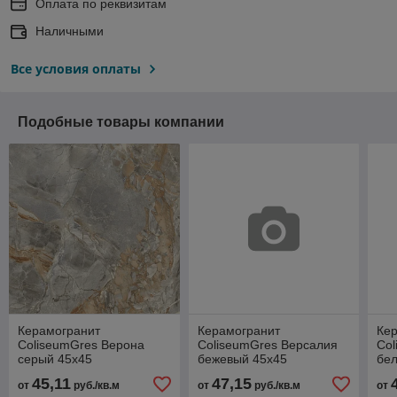
Оплата по реквизитам
Наличными
Все условия оплаты
Подобные товары компании
Керамогранит
Керамогранит
Ке
ColiseumGres Верона
ColiseumGres Версалия
Col
серый 45х45
бежевый 45х45
бе
45,11
47,15
от
руб./кв.м
от
руб./кв.м
от