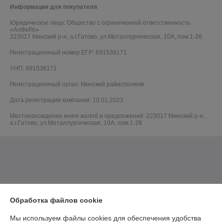
Информация для покупателя
Юридическое лицо:
Общество с ограниченной ответственность
«АлФеРо»
223017 Минский р-н, а.г.Гатово, ул.Металлургическая, 10А, пом.1-26
Регистрационный номер ЕГР: 691538171
УНП: 691538171
Регистрационный орган: Минский райисполком
Дата регистрации компании: 10.01.2023
Местонахождение книги жалоб и предложений: 223017 Минский р-н,
а.г.Гатово, ул.Металлургическая, 10А, пом.1-26
Обработка файлов cookie
Мы используем файлы cookies для обеспечения удобства