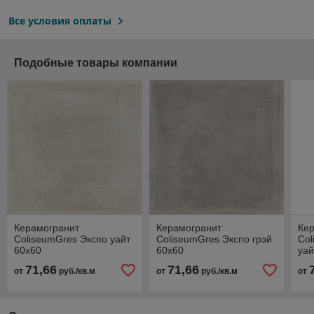
Все условия оплаты
Подобные товары компании
Керамогранит
Керамогранит
Ке
ColiseumGres Экспо уайт
ColiseumGres Экспо грэй
Co
60х60
60х60
уай
71,66
71,66
от
руб./кв.м
от
руб./кв.м
от