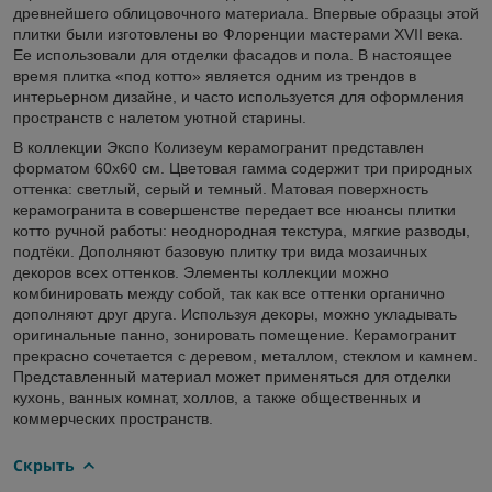
древнейшего облицовочного материала. Впервые образцы этой
плитки были изготовлены во Флоренции мастерами XVII века.
Ее использовали для отделки фасадов и пола. В настоящее
время плитка «под котто» является одним из трендов в
интерьерном дизайне, и часто используется для оформления
пространств с налетом уютной старины.
В коллекции Экспо Колизеум керамогранит представлен
форматом 60х60 см. Цветовая гамма содержит три природных
оттенка: светлый, серый и темный. Матовая поверхность
керамогранита в совершенстве передает все нюансы плитки
котто ручной работы: неоднородная текстура, мягкие разводы,
подтёки. Дополняют базовую плитку три вида мозаичных
декоров всех оттенков. Элементы коллекции можно
комбинировать между собой, так как все оттенки органично
дополняют друг друга. Используя декоры, можно укладывать
оригинальные панно, зонировать помещение. Керамогранит
прекрасно сочетается с деревом, металлом, стеклом и камнем.
Представленный материал может применяться для отделки
кухонь, ванных комнат, холлов, а также общественных и
коммерческих пространств.
Скрыть