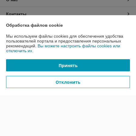
Контакты
Обработка файлов cookie
Доставка и оплата
Мы используем файлы cookies для обеспечения удобства
пользователей портала и предоставления персональных
График работы
рекомендаций.
Вы можете настроить файлы cookies или
отключить их.
Полная версия сайта
Принять
Политика обработки cookies
Отклонить
Сайт создан на платформе Deal.by
Информация для покупателя
Юридическое лицо:
Общество с ограниченной ответственность