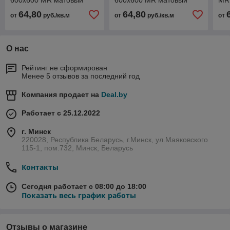
600х600 MR матовый
600х600 MR матовый
MR
64,80
64,80
от
руб./кв.м
от
руб./кв.м
от
О нас
Рейтинг не сформирован
Менее 5 отзывов за последний год
Компания продает на
Deal.by
Работает с 25.12.2022
г. Минск
220028, Республика Беларусь, г.Минск, ул.Маяковского
115-1, пом.732, Минск, Беларусь
Контакты
Сегодня работает с 08:00 до 18:00
Показать весь график работы
Отзывы о магазине