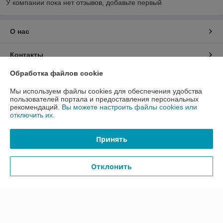
У компании пока нет отзывов, добавьте первый
О нас
Контакты
Обработка файлов cookie
Доставка и оплата
Мы используем файлы cookies для обеспечения удобства
пользователей портала и предоставления персональных
График работы
рекомендаций.
Вы можете настроить файлы cookies или
отключить их.
Полная версия сайта
Принять
Политика обработки cookies
Отклонить
Сайт создан на платформе Deal.by