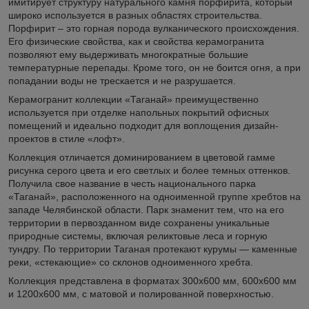
имитирует структуру натурального камня порфирита, который
широко используется в разных областях строительства.
Порфирит – это горная порода вулканического происхождения.
Его физические свойства, как и свойства керамогранита
позволяют ему выдерживать многократные большие
температурные перепады. Кроме того, он не боится огня, а при
попадании воды не трескается и не разрушается.
Керамогранит коллекции «Таганай» преимущественно
используется при отделке напольных покрытий офисных
помещений и идеально подходит для воплощения дизайн-
проектов в стиле «лофт».
Коллекция отличается доминированием в цветовой гамме
рисунка серого цвета и его светлых и более темных оттенков.
Получила свое название в честь национального парка
«Таганай», расположенного на одноименной группе хребтов на
западе Челябинской области. Парк знаменит тем, что на его
территории в первозданном виде сохранены уникальные
природные системы, включая реликтовые леса и горную
тундру. По территории Таганая протекают курумы — каменные
реки, «стекающие» со склонов одноименного хребта.
Коллекция представлена в форматах 300х600 мм, 600х600 мм
и 1200х600 мм, с матовой и полированной поверхностью.