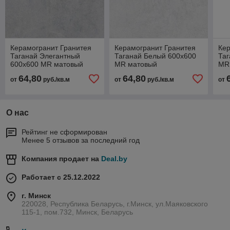
Керамогранит Гранитея
Керамогранит Гранитея
Кер
Таганай Элегантный
Таганай Белый 600х600
Та
600х600 MR матовый
MR матовый
MR
64,80
64,80
от
руб./кв.м
от
руб./кв.м
от
О нас
Рейтинг не сформирован
Менее 5 отзывов за последний год
Компания продает на
Deal.by
Работает с 25.12.2022
г. Минск
220028, Республика Беларусь, г.Минск, ул.Маяковского
115-1, пом.732, Минск, Беларусь