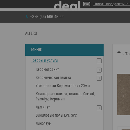
Начать продавать на 
+375 (44) 596-45-22
ALFERO
То
Товары и услуги
Керамогранит
Керамическая плитка
Утолщенный Керамогранит 20мм
Клинкерная плитка, клинкер Cerrad,
Paradyz, Керамин
Ламинат
Виниловые полы LVT, SPC
Линолеум