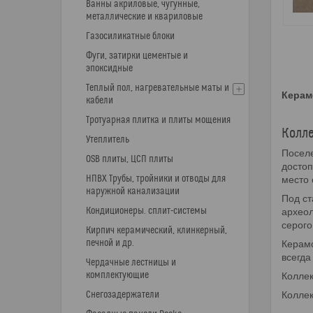
Ванны акриловые, чугунные,
металлические и квариловые
Газосиликатные блоки
Фуги, затирки цементые и
эпоксидные
Теплый пол, нагревательные маты и
Керам
кабели
Тротуарная плитка и плиты мощения
Колле
Утеплитель
Поселе
OSB плиты, ЦСП плиты
достоп
НПВХ Трубы, тройники и отводы для
место 
наружной канализации
Под ст
Кондиционеры. сплит-системы
археол
серого
Кирпич керамический, клинкерный,
печной и др.
Керамо
всегда
Чердачные лестницы и
комплектующие
Коллек
Снегозадержатели
Коллек