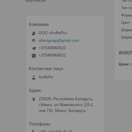
КОНТАКТЫ
Тип п
Тип п
Форма
Цвет
Шири
ООО «АлФеРо»
Ширин
alferogrupp@gmail.com
+375445964522
ИНФОР
+375445964522
Цена:
о
АлФеРо
220028, Республика Беларусь,
г.Минск, ул.Маяковского 115-1,
пом.732, Минск, Беларусь