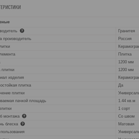
ТЕРИСТИКИ
вные
зводитель
Гранитея
а производитель
Россия
литки
Керамогра
лемента
Плитка
а
1200 мм
 плитки
1200 мм
иал изделия
Керамогра
остойкая плитка
Да
чение плитки
Универсал
ваемая пачкой площадь
1.44 кв.м
плитки
1 сорт
об монтажа
Со швом
нь блеска
Матовая
спользования
Универсал