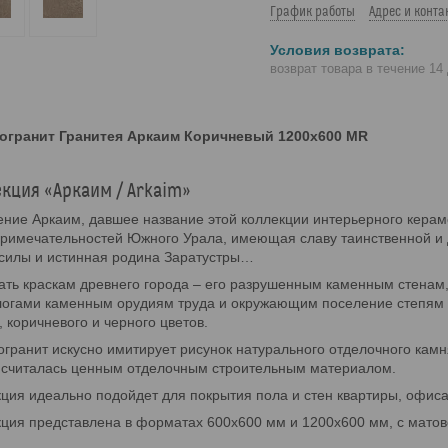
График работы
Адрес и конта
возврат товара в течение 14
огранит Гранитея Аркаим Коричневый 1200x600 MR
кция «Аркаим / Arkaim»
ние Аркаим, давшее название этой коллекции интерьерного керам
римечательностей Южного Урала, имеющая славу таинственной и д
силы и истинная родина Заратустры…
ать краскам древнего города – его разрушенным каменным стенам
огами каменным орудиям труда и окружающим поселение степям —
, коричневого и черного цветов.
гранит искусно имитирует рисунок натурального отделочного камн
 считалась ценным отделочным строительным материалом.
ция идеально подойдет для покрытия пола и стен квартиры, офис
ция представлена в форматах 600х600 мм и 1200х600 мм, с матов