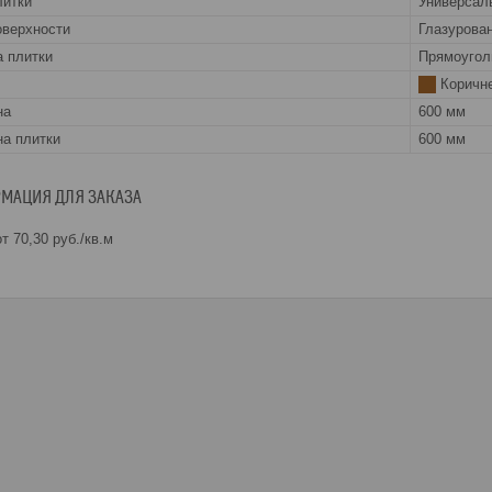
литки
Универсал
оверхности
Глазурова
 плитки
Прямоугол
Коричн
на
600 мм
а плитки
600 мм
МАЦИЯ ДЛЯ ЗАКАЗА
т 70,30
руб.
/кв.м