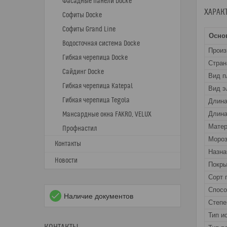
Фасадные панели Docke
ХАРАК
Софиты Docke
Софиты Grand Line
Осно
Водосточная система Docke
Прои
Гибкая черепица Docke
Стран
Сайдинг Docke
Вид п
Гибкая черепица Katepal
Вид э
Гибкая черепица Tegola
Длин
Длина
Мансардные окна FAKRO, VELUX
Матер
Профнастил
Мороз
Контакты
Назна
Новости
Покры
Сорт 
Спос
Наличие документов
Степе
Тип и