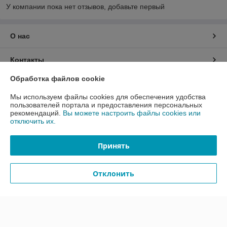
У компании пока нет отзывов, добавьте первый
О нас
Контакты
Обработка файлов cookie
Доставка и оплата
Мы используем файлы cookies для обеспечения удобства
пользователей портала и предоставления персональных
График работы
рекомендаций.
Вы можете настроить файлы cookies или
отключить их.
Полная версия сайта
Принять
Политика обработки cookies
Отклонить
Сайт создан на платформе Deal.by