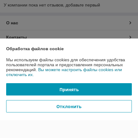
У компании пока нет отзывов, добавьте первый
О нас
Контакты
Обработка файлов cookie
Доставка и оплата
Мы используем файлы cookies для обеспечения удобства
пользователей портала и предоставления персональных
График работы
рекомендаций.
Вы можете настроить файлы cookies или
отключить их.
Полная версия сайта
Принять
Политика обработки cookies
Отклонить
Сайт создан на платформе Deal.by