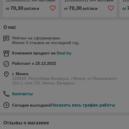
1200х600х11 MR матовый
1200х600х11 MR матовый
12
70,30
70,30
от
руб./кв.м
от
руб./кв.м
от
О нас
Рейтинг не сформирован
Менее 5 отзывов за последний год
Компания продает на
Deal.by
Работает с 25.12.2022
г. Минск
220028, Республика Беларусь, г.Минск, ул.Маяковского
115-1, пом.732, Минск, Беларусь
Контакты
Показать весь график работы
Сегодня выходной
Отзывы о магазине