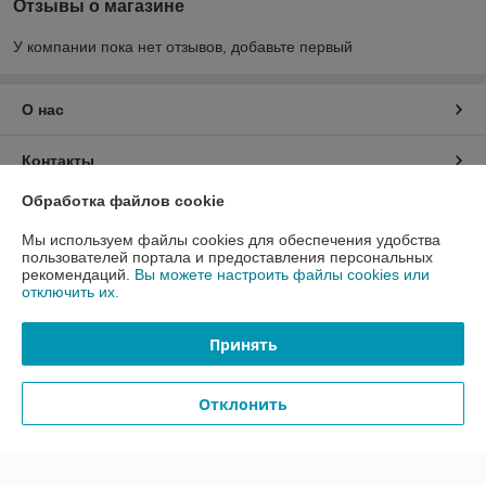
Отзывы о магазине
У компании пока нет отзывов, добавьте первый
О нас
Контакты
Обработка файлов cookie
Доставка и оплата
Мы используем файлы cookies для обеспечения удобства
пользователей портала и предоставления персональных
График работы
рекомендаций.
Вы можете настроить файлы cookies или
отключить их.
Полная версия сайта
Принять
Политика обработки cookies
Отклонить
Сайт создан на платформе Deal.by