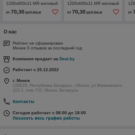
1200х600х11 MR матовый
1200х600х11 MR матовый
12
70,30
70,30
от
руб./кв.м
от
руб./кв.м
от
О нас
Рейтинг не сформирован
Менее 5 отзывов за последний год
Компания продает на
Deal.by
Работает с 25.12.2022
г. Минск
220028, Республика Беларусь, г.Минск, ул.Маяковского
115-1, пом.732, Минск, Беларусь
Контакты
Сегодня работает с 08:00 до 18:00
Показать весь график работы