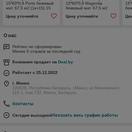
15*60*0,8 Porto бежевый
15*60*0,8 Magnolia
15*
мат. 67,5 м2 (1к=15) 15
бежевый мат. 67,5 м2
беж
PR 0006
(1к=15) 15 MG 0027
(1к
Цену уточняйте
Цену уточняйте
Це
О нас
Рейтинг не сформирован
Менее 5 отзывов за последний год
Компания продает на
Deal.by
Работает с 25.12.2022
г. Минск
220028, Республика Беларусь, г.Минск, ул.Маяковского
115-1, пом.732, Минск, Беларусь
Контакты
Показать весь график работы
Сегодня выходной