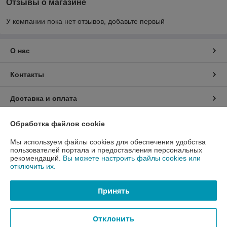
Отзывы о магазине
У компании пока нет отзывов, добавьте первый
О нас
Контакты
Доставка и оплата
График работы
Обработка файлов cookie
Мы используем файлы cookies для обеспечения удобства
Полная версия сайта
пользователей портала и предоставления персональных
рекомендаций.
Вы можете настроить файлы cookies или
отключить их.
Политика обработки cookies
Принять
Сайт создан на платформе Deal.by
Отклонить