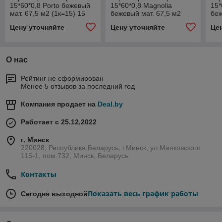
15*60*0,8 Porto бежевый
15*60*0,8 Magnolia
15*
мат. 67,5 м2 (1к=15) 15
бежевый мат. 67,5 м2
беж
PR 0006
(1к=15) 15 MG 0027
(1к
Цену уточняйте
Цену уточняйте
Це
О нас
Рейтинг не сформирован
Менее 5 отзывов за последний год
Компания продает на
Deal.by
Работает с 25.12.2022
г. Минск
220028, Республика Беларусь, г.Минск, ул.Маяковского
115-1, пом.732, Минск, Беларусь
Контакты
Показать весь график работы
Сегодня выходной