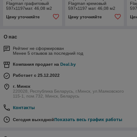
Flagman графитовый
Flagman кремовый
Fla
597х1197мат. 46,08 м2
597х1197 мат. 46,08 м2
597
(1к=2)
(1к=2)
(1к
Цену уточняйте
Цену уточняйте
Це
K952678R0001LPEP
K952679R0001LPEP
K9
О нас
Рейтинг не сформирован
Менее 5 отзывов за последний год
Компания продает на
Deal.by
Работает с 25.12.2022
г. Минск
220028, Республика Беларусь, г.Минск, ул.Маяковского
115-1, пом.732, Минск, Беларусь
Контакты
Показать весь график работы
Сегодня выходной