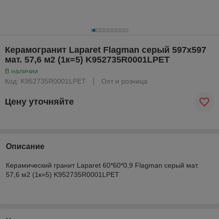
Керамогранит Laparet Flagman серый 597х597
мат. 57,6 м2 (1к=5) K952735R0001LPET
В наличии
Код: K952735R0001LPET
Опт и розница
Цену уточняйте
Описание
Керамический гранит Laparet 60*60*0,9 Flagman серый мат.
57,6 м2 (1к=5) K952735R0001LPET