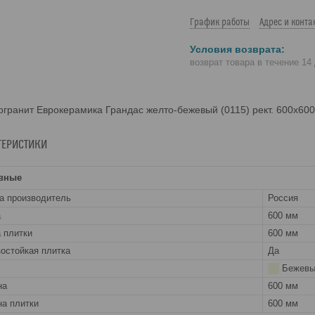
График работы
Адрес и конта
возврат товара в течение 14
гранит Еврокерамика Грандас желто-бежевый (0115) рект. 600х60
ТЕРИСТИКИ
вные
а производитель
Россия
а
600 мм
 плитки
600 мм
остойкая плитка
Да
Бежевы
на
600 мм
а плитки
600 мм