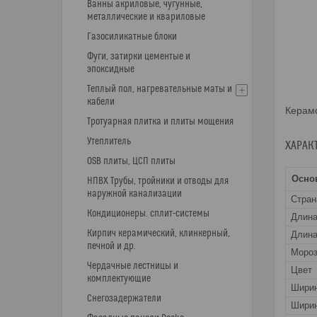
Ванны акриловые, чугунные,
металлические и квариловые
Газосиликатные блоки
Фуги, затирки цементые и
эпоксидные
Теплый пол, нагревательные маты и
кабели
Керамо
Тротуарная плитка и плиты мощения
Утеплитель
ХАРАК
OSB плиты, ЦСП плиты
Осно
НПВХ Трубы, тройники и отводы для
наружной канализации
Стран
Кондиционеры. сплит-системы
Длин
Кирпич керамический, клинкерный,
Длина
печной и др.
Мороз
Чердачные лестницы и
Цвет
комплектующие
Шири
Снегозадержатели
Ширин