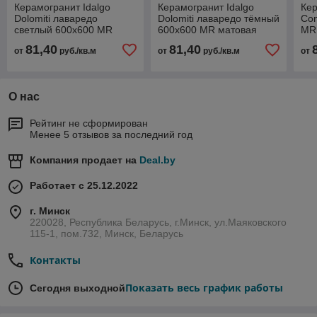
Керамогранит Idalgo
Керамогранит Idalgo
Кер
Dolomiti лаваредо
Dolomiti лаваредо тёмный
Con
светлый 600х600 MR
600х600 MR матовая
MR
матовая
81,40
81,40
от
руб./кв.м
от
руб./кв.м
от
О нас
Рейтинг не сформирован
Менее 5 отзывов за последний год
Компания продает на
Deal.by
Работает с 25.12.2022
г. Минск
220028, Республика Беларусь, г.Минск, ул.Маяковского
115-1, пом.732, Минск, Беларусь
Контакты
Показать весь график работы
Сегодня выходной