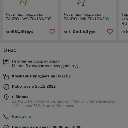
Лестница чердачная
Лестница чердачная
Те
FAKRO LWS 70x130/305
FAKRO LWK 70x120/330
чер
RU
804,36
1 050,54
от
руб.
от
руб.
от
О нас
Рейтинг не сформирован
Менее 5 отзывов за последний год
Компания продает на
Deal.by
Работает с 25.12.2022
г. Минск
220028, Республика Беларусь, г.Минск, ул.Маяковского
115-1, пом.732, Минск, Беларусь
Контакты
Сегодня работает с 08:00 до 18:00