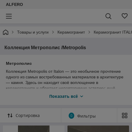
ALFERO
Товары и услуги
Керамогранит
Керамогранит ITAL
Коллекция Метрополис /Metropolis
Метрополис
Коллекция Metropolis от Italon — это необычное прочтение
одного из самых востребованных материалов в архитектуре
— камня. Здесь он находит своё воплощение в
керамограните и обретает неповторимую эстетику: ещё
более элегантную, изысканную и современную.
Показать всё
Керамогранит под камень Metropolis станет идеальной
основой как для роскошных интерьеров жилых пространств,
так и для современных коммерческих помещений. Широкую
Сортировка
0
Фильтры
гамму цветов, форматов и декоров дополняет уникальный
керамогранит, имитирующий необычные стеклянные
поверхности.