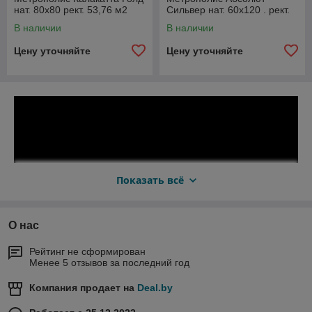
нат. 80x80 рект. 53,76 м2
Сильвер нат. 60x120 . рект.
(1к=2) 610010002333
50,4 м2 (1к=2)
В наличии
В наличии
610010002628
Цену уточняйте
Цену уточняйте
Показать всё
О нас
Рейтинг не сформирован
Менее 5 отзывов за последний год
Компания продает на
Deal.by