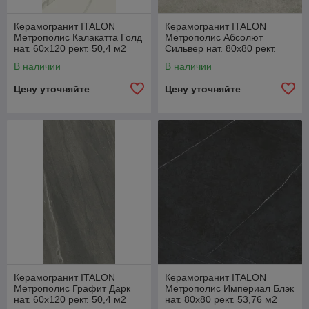
Керамогранит ITALON
Керамогранит ITALON
Метрополис Калакатта Голд
Метрополис Абсолют
нат. 60x120 рект. 50,4 м2
Сильвер нат. 80x80 рект.
(1к=2) 610010002347
53,76 м2 (1к=2)
В наличии
В наличии
610010002336
Цену уточняйте
Цену уточняйте
Керамогранит ITALON
Керамогранит ITALON
Метрополис Графит Дарк
Метрополис Империал Блэк
нат. 60x120 рект. 50,4 м2
нат. 80x80 рект. 53,76 м2