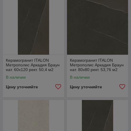
Коллекция Metropolis переосмысляет знаковые для
современного дизайна виды камней и передаёт
уникальность каждого из них с помощью неповторимой
графики и сложной цветовой палитры: Калакатта Голд, Роял
Айвори, Дезерт Беж, Абсолют Сильвер, Графит Дарк,
Аркадиа Браун, Империал Блэк.
Керамогранит ITALON
Керамогранит ITALON
Метрополис Аркадия Браун
Метрополис Аркадия Браун
нат. 60x120 рект. 50,4 м2
нат. 80x80 рект. 53,76 м2
(1к=2) 610010002630
(1к=2) 610010002338
В наличии
В наличии
Цену уточняйте
Цену уточняйте