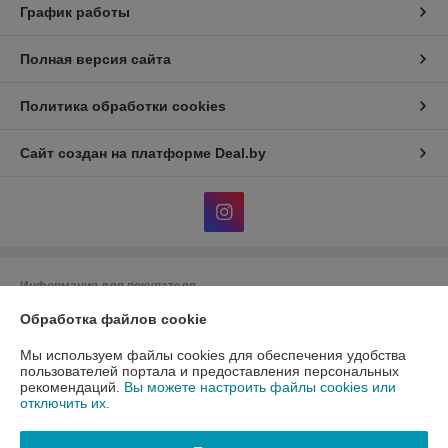
График работы
Полная версия сайта
Политика обработки cookies
Сайт создан на платформе Deal.by
Информация для покупателя
Юридическое лицо:
Обработка файлов cookie
Общество с ограниченной ответственность
«АлФеРо»
223017 Минский р-н, а.г.Гатово, ул.Металлургическая, 10А, пом.1-26
Мы используем файлы cookies для обеспечения удобства
пользователей портала и предоставления персональных
Регистрационный номер ЕГР: 691538171
рекомендаций.
Вы можете настроить файлы cookies или
отключить их.
УНП: 691538171
Регистрационный орган: Минский райисполком